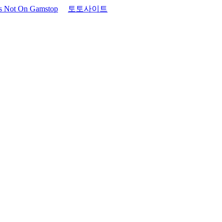
s Not On Gamstop
토토사이트