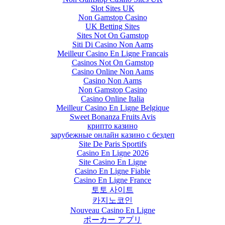
Slot Sites UK
Non Gamstop Casino
UK Betting Sites
Sites Not On Gamstop
Siti Di Casino Non Aams
Meilleur Casino En Ligne Francais
Casinos Not On Gamstop
Casino Online Non Aams
Casino Non Aams
Non Gamstop Casino
Casino Online Italia
Meilleur Casino En Ligne Belgique
Sweet Bonanza Fruits Avis
крипто казино
зарубежные онлайн казино с бездеп
Site De Paris Sportifs
Casino En Ligne 2026
Site Casino En Ligne
Casino En Ligne Fiable
Casino En Ligne France
토토 사이트
카지노코인
Nouveau Casino En Ligne
ポーカー アプリ