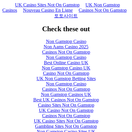
UK Casino Sites Not On Gamstop
UK Non Gamstop
Casinos
Nouveau Casino En Ligne
Casinos Not On Gamstop
토토사이트
Check these out
Non Gamstop Casino
Non Aams Casino 2025
Casinos Not On Gamstop
Non Gamstop Casino
Best Online Casino UK
Non Gamstop Casino UK
Casino Not On Gamstop
UK Non Gamstop Betting Sites
Non Gamstop Casino
Casinos Not On Gamstop
Non Gamstop Casinos UK
Best UK Casinos Not On Gamstop
Casino Sites Not On Gamstop
UK Casino Not On Gamstop
Casinos Not On Gamstop
UK Casino Sites Not On Gamstop
Gambling Sites Not On Gamstop
Non Gamstop Casino Sites UK